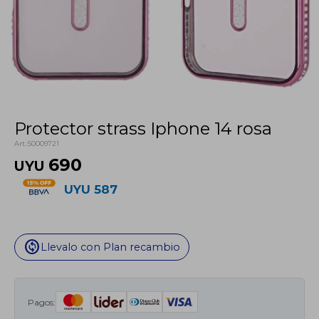
Protector strass Iphone 14 rosa
50009721
690
UYU
UYU
587
change_circle
Llevalo con Plan recambio
Pagos: