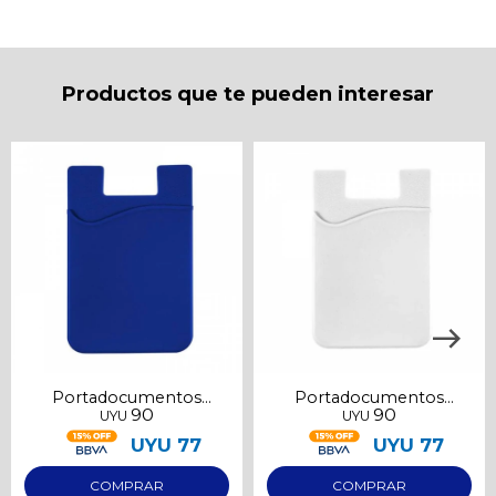
* sujeto a aprobación crediticia. El monto disponible
puede variar por comercio
Día
Mes
Año
Continuar
Productos que te pueden interesar
Portadocumentos
Portadocumentos
90
90
UYU
UYU
adhesivo azul
adhesivo blanco
UYU
77
UYU
77