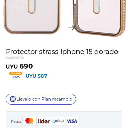
Protector strass Iphone 15 dorado
50009726
690
UYU
UYU
587
change_circle
Llevalo con Plan recambio
Pagos: