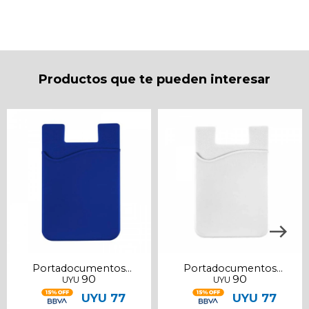
* sujeto a aprobación crediticia. El monto disponible
puede variar por comercio
Día
Mes
Año
Continuar
Productos que te pueden interesar
Portadocumentos
Portadocumentos
90
90
UYU
UYU
adhesivo azul
adhesivo blanco
UYU
77
UYU
77