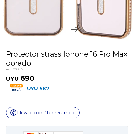
Protector strass Iphone 16 Pro Max
dorado
50009725
690
UYU
UYU
587
change_circle
Llevalo con Plan recambio