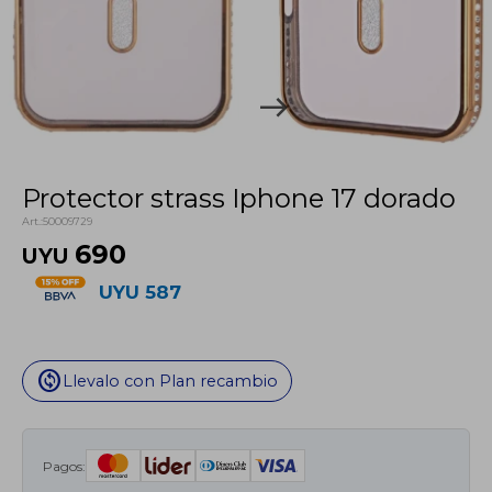
Protector strass Iphone 17 dorado
50009729
690
UYU
UYU
587
change_circle
Llevalo con Plan recambio
Pagos: