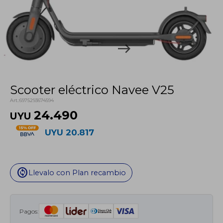
Scooter eléctrico Navee V25
6975293674594
24.490
UYU
UYU
20.817
change_circle
Llevalo con Plan recambio
Pagos: