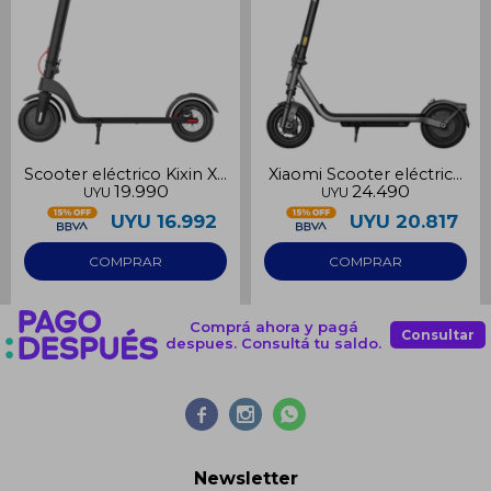
Scooter eléctrico Kixin X7
Xiaomi Scooter eléctrico
19.990
24.490
UYU
UYU
350W 25Km
6 Lite
UYU
16.992
UYU
20.817
Comprá ahora y pagá
Consultar
despues. Consultá tu saldo.



Newsletter