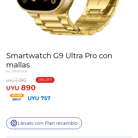
Smartwatch G9 Ultra Pro con
mallas
SMWG9UL
1.190
25
UYU
890
UYU
UYU
757
change_circle
Llevalo con Plan recambio