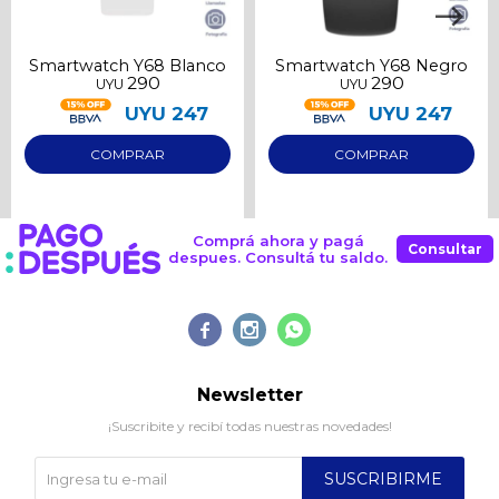
Smartwatch Y68 Blanco
Smartwatch Y68 Negro
290
290
UYU
UYU
UYU
247
UYU
247
Comprá ahora y pagá
Consultar
despues. Consultá tu saldo.



Newsletter
¡Suscribite y recibí todas nuestras novedades!
SUSCRIBIRME