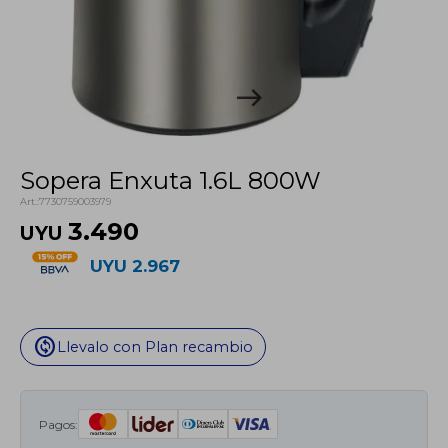
Sopera Enxuta 1.6L 800W
7730759003979
3.490
UYU
UYU
2.967
change_circle
Llevalo con Plan recambio
Pagos: