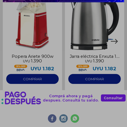
Continuar
Popera Ariete 900w
Jarra eléctrica Enxuta 1.7
1.390
1.390
UYU
UYU
lts acero inox.
UYU
1.182
UYU
1.182
Comprá ahora y pagá
Consultar
despues. Consultá tu saldo.


