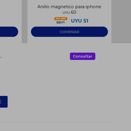
Anillo magnetico para iphone
H
60
UYU
UYU
51
.
Consultar
E