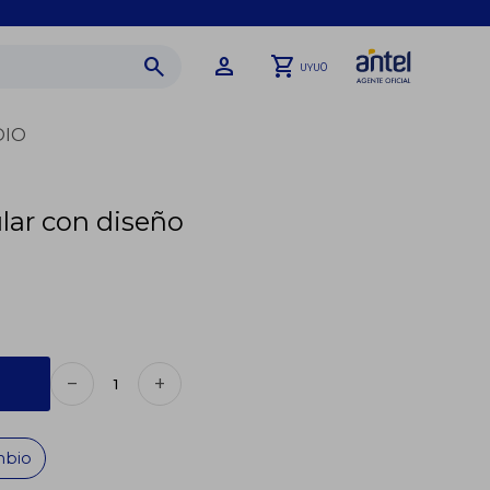
0
UYU
DIO
lar con diseño
remove
add
mbio