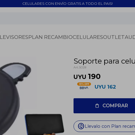
CELULARES CON ENVÍO GRATIS A TODO EL PAIS!
LEVISORES
PLAN RECAMBIO
CELULARES
OUTLET
AU
Soporte para celu
SO28
190
UYU
UYU
162
COMPRAR
change_circle
Llevalo con Plan reca