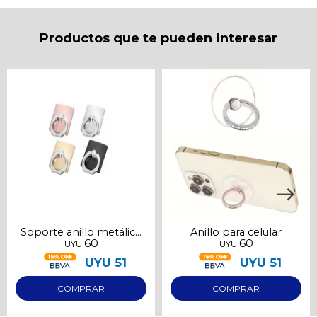
puede variar por comercio
Día
Mes
Año
Productos que te pueden interesar
Continuar
Soporte anillo metálico
Anillo para celular
60
60
UYU
UYU
para celular
UYU
51
UYU
51