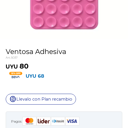
Ventosa Adhesiva
SO37
80
UYU
UYU
68
change_circle
Llevalo con Plan recambio
Pagos: