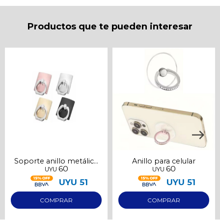
puede variar por comercio
Día
Mes
Año
Productos que te pueden interesar
Continuar
Soporte anillo metálico
Anillo para celular
60
60
UYU
UYU
para celular
UYU
51
UYU
51