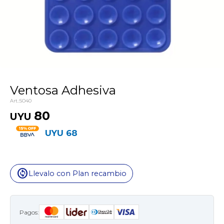
Ventosa Adhesiva
SO40
80
UYU
UYU
68
change_circle
Llevalo con Plan recambio
Pagos: