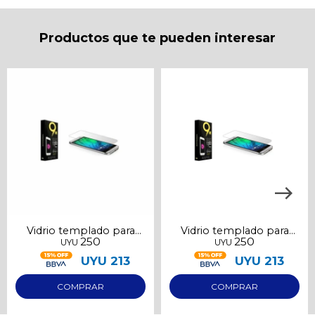
puede variar por comercio
Día
Mes
Año
Productos que te pueden interesar
Continuar
Vidrio templado para
Vidrio templado para
250
250
UYU
UYU
Iphone 11
Iphone 11 Pro Max
UYU
213
UYU
213