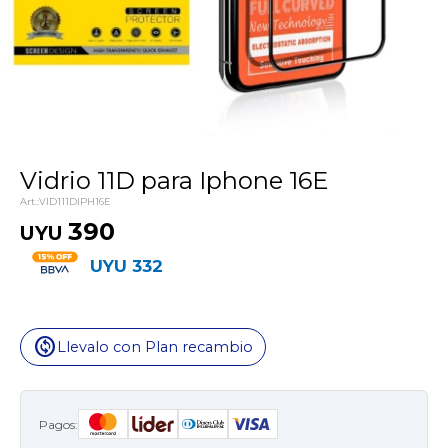
Vidrio 11D para Iphone 16E
VID111DIPH16E
390
UYU
UYU
332
change_circle
Llevalo con Plan recambio
Pagos: