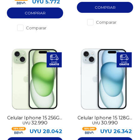
UYU
5.772
Comparar
Comparar
Celular Iphone 15 256GB
Celular Iphone 15 128GB
32.990
30.990
UYU
UYU
pre-utilizado
pre-utilizado
UYU
28.042
UYU
26.342