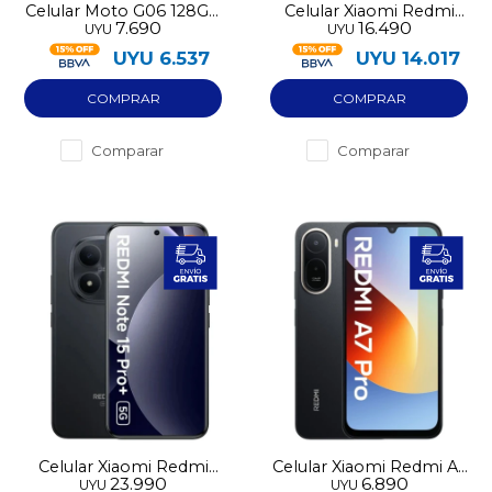
Celular Moto G06 128GB
Celular Xiaomi Redmi
7.690
16.490
UYU
UYU
4G
Note 15 256GB 5G
UYU
6.537
UYU
14.017
Comparar
Comparar
Celular Xiaomi Redmi
Celular Xiaomi Redmi A7
23.990
6.890
UYU
UYU
Note 15 Pro Plus 256GB
Pro 64GB 4G