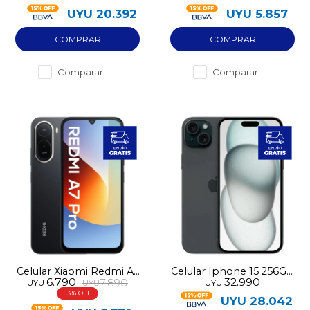
UYU
20.392
UYU
5.857
Comparar
Comparar
Celular Xiaomi Redmi A7
Celular Iphone 15 256GB
6.790
32.990
7.890
UYU
UYU
UYU
Pro 128GB 4G
pre-utilizado
13
UYU
28.042