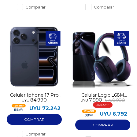
Comparar
Comparar
Celular Iphone 17 Pro
Celular Logic L68M
84.990
7.990
9.990
UYU
UYU
UYU
256GB Nuevo
256GB 4GB RAM 10GB
20
VRAM - Kit Music
UYU
72.242
UYU
6.792
Comparar