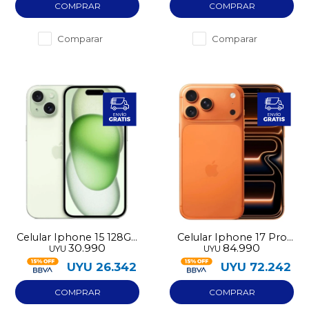
Comparar
Comparar
Celular Iphone 15 128GB
Celular Iphone 17 Pro
30.990
84.990
UYU
UYU
pre-utilizado
256GB Nuevo
UYU
26.342
UYU
72.242