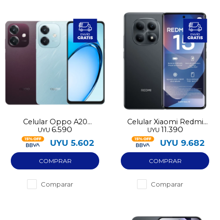
Celular Oppo A20
Celular Xiaomi Redmi
6.590
11.390
UYU
UYU
128GB
Note 15 128GB 4G
UYU
5.602
UYU
9.682
Comparar
Comparar
¡Sumate a la forma más ágil de
comprar!