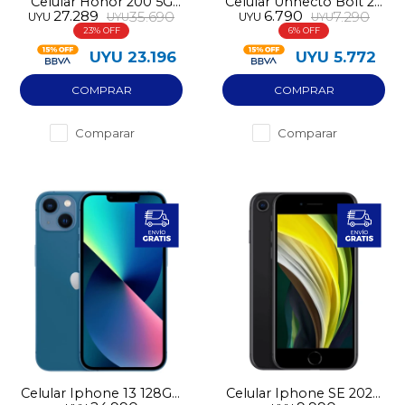
Celular Honor 200 5G
Celular Unnecto Bolt 20
27.289
6.790
35.690
7.290
UYU
UYU
UYU
UYU
512GB
256GB NFC 6GB RAM
23
6
UYU
23.196
UYU
5.772
Comparar
Comparar
Celular Iphone 13 128GB
Celular Iphone SE 2020