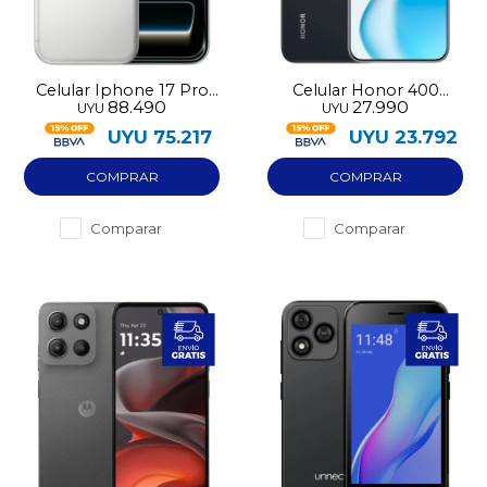
Celular Iphone 17 Pro
Celular Honor 400
88.490
27.990
UYU
UYU
256GB eSIM
256GB 5G
UYU
75.217
UYU
23.792
Comparar
Comparar