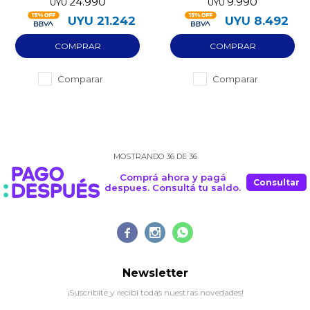
24.990
9.990
UYU
UYU
pre-utilizado
64GB pre-utilizado
UYU
21.242
UYU
8.492
Comparar
Comparar
MOSTRANDO
36
DE
36
Comprá ahora y pagá
Consultar
despues. Consultá tu saldo.



Newsletter
¡Suscribite y recibí todas nuestras novedades!