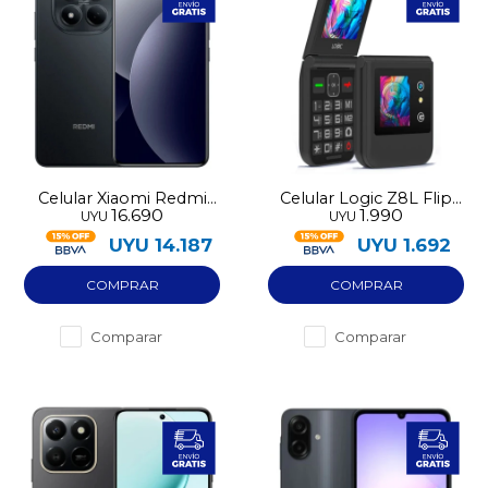
Celular Xiaomi Redmi
Celular Logic Z8L Flip
16.690
1.990
UYU
UYU
Note 15 Pro 4G 256GB
LTE
UYU
14.187
UYU
1.692
Comparar
Comparar