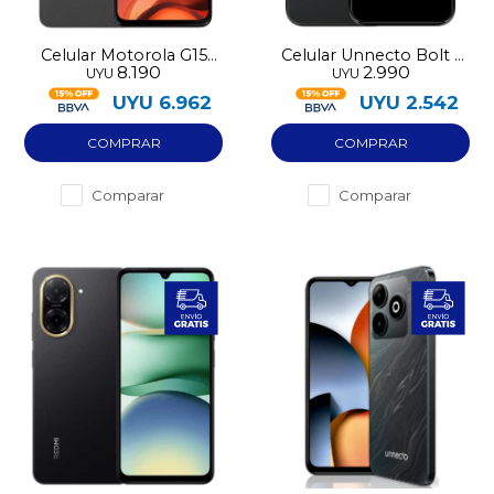
Celular Motorola G15
Celular Unnecto Bolt 1
8.190
2.990
UYU
UYU
256GB LTE
32GB 2GB RAM
UYU
6.962
UYU
2.542
Comparar
Comparar