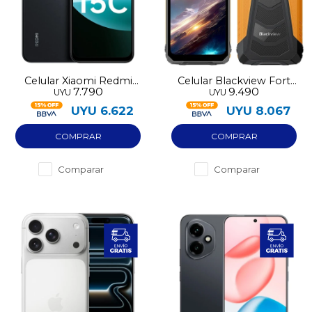
Celular Xiaomi Redmi
Celular Blackview Fort
7.790
9.490
UYU
UYU
15C 128GB
128GB
UYU
6.622
UYU
8.067
Comparar
Comparar