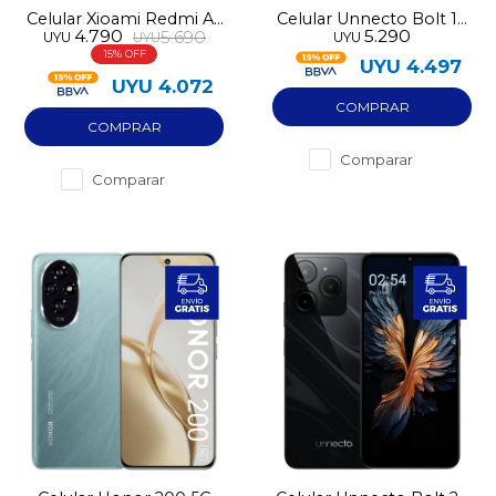
Celular Xioami Redmi A5
Celular Unnecto Bolt 10
4.790
5.290
5.690
UYU
UYU
UYU
LTE 64GB
128GB NFC 4GB RAM
15
UYU
4.497
UYU
4.072
Comparar
Comparar