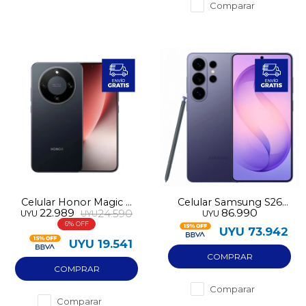
Comparar
Celular Honor Magic 8
Celular Samsung S26
22.989
86.990
24.590
UYU
UYU
UYU
Lite 5G 256GB 8GB RAM
Ultra 5G 512GB 12GB
6
RAM
UYU
73.942
UYU
19.541
Comparar
Comparar