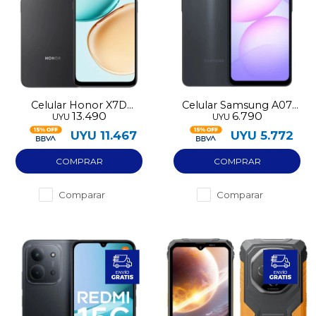
Celular Honor X7D
Celular Samsung A07
13.490
6.790
UYU
UYU
256GB LTE
64GB
UYU
11.467
UYU
5.772
Comparar
Comparar