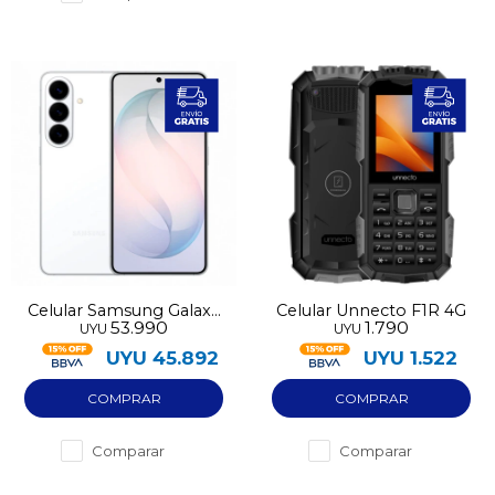
Celular Samsung Galaxy
Celular Unnecto F1R 4G
53.990
1.790
UYU
UYU
S26 5G 256GB 12GB RAM
blanco
UYU
45.892
UYU
1.522
Comparar
Comparar