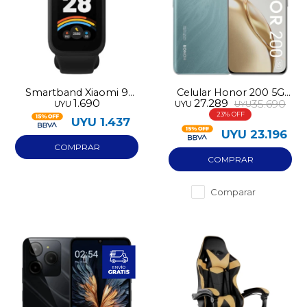
Smartband Xiaomi 9
Celular Honor 200 5G
1.690
27.289
35.690
UYU
UYU
UYU
Active
512GB
23
UYU
1.437
UYU
23.196
Comparar