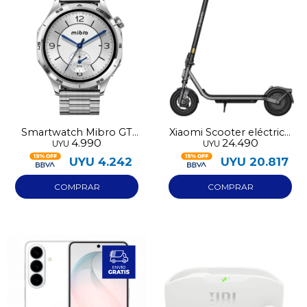
Smartwatch Mibro GT
Xiaomi Scooter eléctrico
4.990
24.490
UYU
UYU
XPAW026
6 Lite
UYU
4.242
UYU
20.817