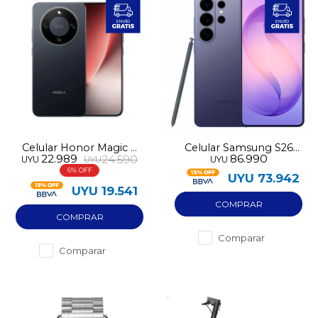
Celular Honor Magic 8
Celular Samsung S26
22.989
86.990
24.590
UYU
UYU
UYU
Lite 5G 256GB 8GB RAM
Ultra 5G 512GB 12GB
6
RAM
UYU
73.942
UYU
19.541
Comparar
Comparar