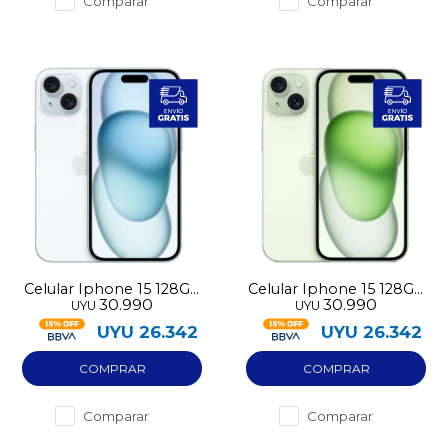
Comparar
Comparar
Celular Iphone 15 128GB
Celular Iphone 15 128GB
30.990
30.990
UYU
UYU
pre-utilizado
pre-utilizado
UYU
26.342
UYU
26.342
Comparar
Comparar