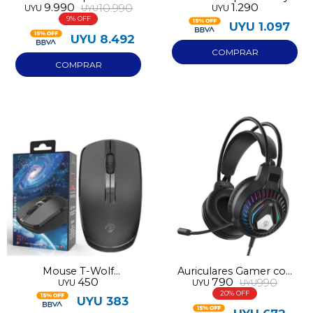
9.990
1.290
10.990
UYU
UYU
UYU
100W
micrófono P66
9
UYU
1.097
UYU
8.492
Mouse T-Wolf
Auriculares Gamer con
450
790
990
UYU
UYU
UYU
inalámbrico
micrófono
20
UYU
383