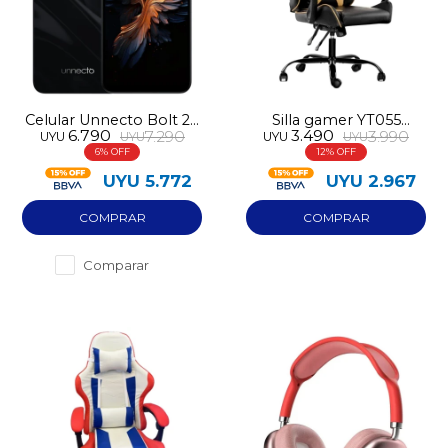
Celular Unnecto Bolt 20
Silla gamer YT055
6.790
3.490
7.290
3.990
UYU
UYU
UYU
UYU
256GB NFC 6GB RAM
amarilla y negra
6
12
UYU
5.772
UYU
2.967
Comparar