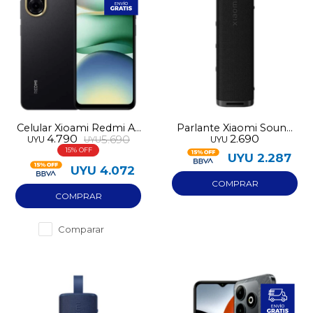
Celular Xioami Redmi A5
Parlante Xiaomi Sound
4.790
2.690
5.690
UYU
UYU
UYU
LTE 64GB
Outdoor 30W
15
UYU
2.287
UYU
4.072
Comparar