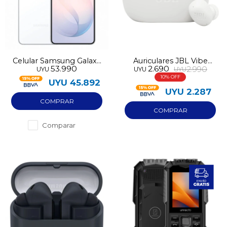
Celular Samsung Galaxy
Auriculares JBL Vibe
53.990
2.690
2.990
UYU
UYU
UYU
S26 5G 256GB 12GB RAM
Buds 2 blancos
10
blanco
UYU
45.892
UYU
2.287
Comparar