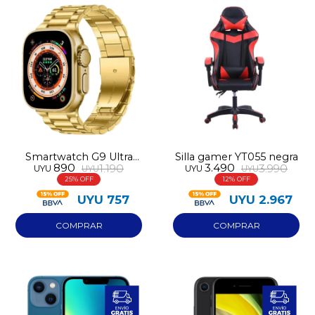
Smartwatch G9 Ultra
Silla gamer YT055 negra
890
3.490
1.190
3.990
UYU
UYU
UYU
UYU
Pro con mallas
25
12
UYU
757
UYU
2.967