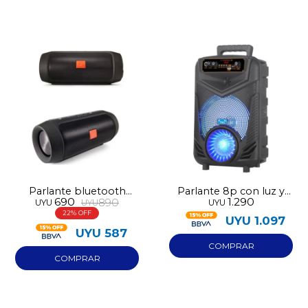
Parlante bluetooth
Parlante 8p con luz y
690
1.290
890
UYU
UYU
UYU
portátil
micrófono
22
UYU
1.097
UYU
587