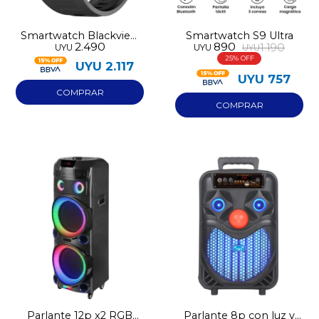
Smartwatch Blackview
Smartwatch S9 Ultra
2.490
890
1.190
UYU
UYU
UYU
W60
25
UYU
2.117
UYU
757
Parlante 12p x2 RGB
Parlante 8p con luz y