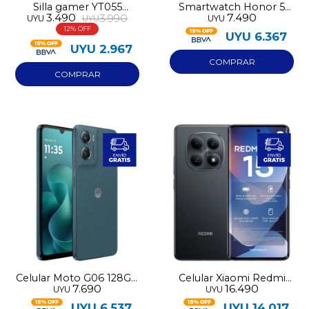
Silla gamer YT055
Smartwatch Honor 5
3.490
7.490
3.990
UYU
UYU
UYU
dorada
negro
12
UYU
6.367
UYU
2.967
Celular Moto G06 128GB
Celular Xiaomi Redmi
7.690
16.490
UYU
UYU
4G
Note 15 256GB 5G
UYU
6.537
UYU
14.017