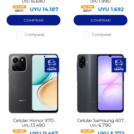
16.690
1.990
UYU
UYU
Note 15 Pro 4G 256GB
LTE
UYU
14.187
UYU
1.692
Comparar
Comparar
Celular Honor X7D
Celular Samsung A07
13.490
6.790
UYU
UYU
256GB LTE
64GB
UYU
11.467
UYU
5.772