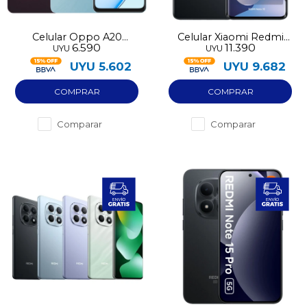
Celular Oppo A20
Celular Xiaomi Redmi
6.590
11.390
UYU
UYU
128GB
Note 15 128GB 4G
UYU
5.602
UYU
9.682
Comparar
Comparar