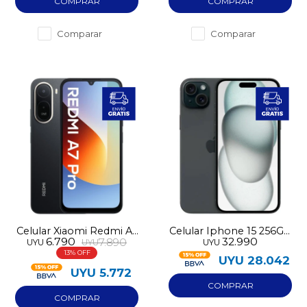
Comparar
Comparar
Celular Xiaomi Redmi A7
Celular Iphone 15 256GB
6.790
32.990
7.890
UYU
UYU
UYU
Pro 128GB 4G
pre-utilizado
13
UYU
28.042
UYU
5.772