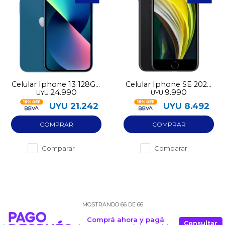
Celular Iphone 13 128GB
Celular Iphone SE 2020
24.990
9.990
UYU
UYU
pre-utilizado
64GB pre-utilizado
UYU
21.242
UYU
8.492
Comparar
Comparar
MOSTRANDO
66
DE
66
Comprá ahora y pagá
Consultar