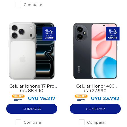
Comparar
Celular Iphone 17 Pro
Celular Honor 400
88.490
27.990
UYU
UYU
256GB eSIM
256GB 5G
UYU
75.217
UYU
23.792
Comparar
Comparar