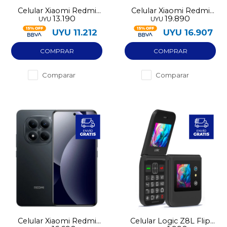
Celular Xiaomi Redmi
Celular Xiaomi Redmi
13.190
19.890
UYU
UYU
Note 15 256GB 4G
Note 15 Pro 5G 256GB
UYU
11.212
UYU
16.907
Comparar
Comparar
Celular Xiaomi Redmi
Celular Logic Z8L Flip