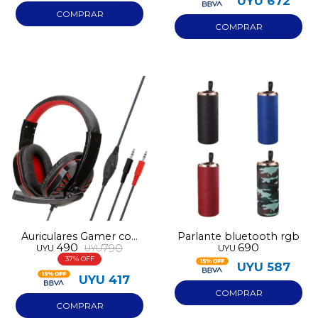
UYU
672
Auriculares Gamer con
Parlante bluetooth rgb
490
690
790
UYU
UYU
UYU
micrófono GM004 rojos
37
UYU
587
UYU
417