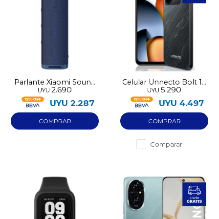
Parlante Xiaomi Sound
Celular Unnecto Bolt 10
2.690
5.290
UYU
UYU
Outdoor 30W
128GB NFC 4GB RAM
UYU
2.287
UYU
4.497
Comparar