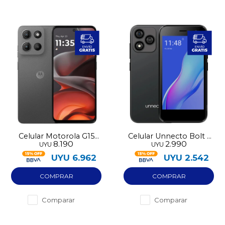
Celular Motorola G15
Celular Unnecto Bolt 1
8.190
2.990
UYU
UYU
256GB LTE
32GB 2GB RAM
UYU
6.962
UYU
2.542
Comparar
Comparar