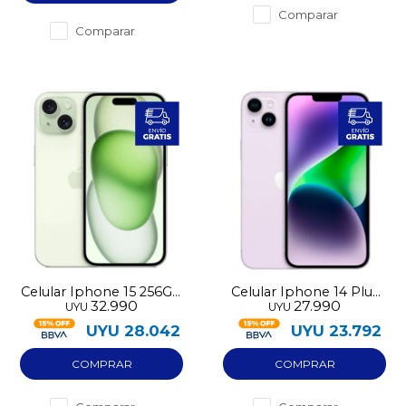
Comparar
Comparar
Celular Iphone 15 256GB
Celular Iphone 14 Plus
32.990
27.990
UYU
UYU
pre-utilizado
128GB pre-utilizado
UYU
28.042
UYU
23.792