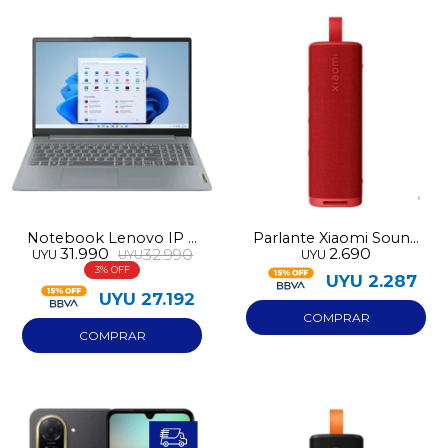
Notebook Lenovo IP 3
Parlante Xiaomi Sound
31.990
2.690
32.990
UYU
UYU
UYU
Ryzen 5 512GB 15AMN8
Outdoor 30W
3
UYU
2.287
UYU
27.192