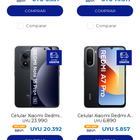
Comparar
Comparar
Celular Xiaomi Redmi
Celular Xiaomi Redmi A7
23.990
6.890
UYU
UYU
Note 15 Pro Plus 256GB
Pro 64GB 4G
UYU
20.392
UYU
5.857