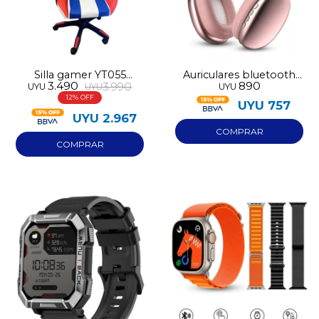
Silla gamer YT055
Auriculares bluetooth
3.490
890
3.990
UYU
UYU
UYU
blanca
P9
12
UYU
757
UYU
2.967