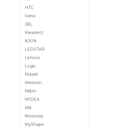
HTC
Iview
JBL
Kieselect
KIXIN
LEDSTAR
Lenovo
Logic
Maxell
Meetion
Mibro
MIDEA
Mili
Motorola
MyShape