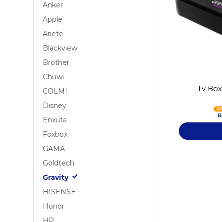
Anker
Apple
Ariete
Blackview
Brother
Chuwi
Tv Box
COLMI
Disney
Enxuta
Foxbox
GAMA
Goldtech
Gravity
HISENSE
Honor
HP