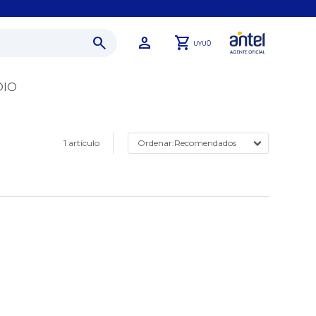
0
UYU
DIO
1 artículo
Recomendados