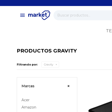
close
store
menu
local_shipping
verified
TE
change_circle
PRODUCTOS GRAVITY
Filtrando por:
Gravity
Marcas
Acer
Amazon