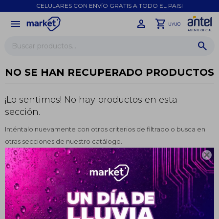
CELULARES CON ENVÍO GRATIS A TODO EL PAIS!
menu
close
0
UYU
NO SE HAN RECUPERADO PRODUCTOS
¡Lo sentimos! No hay productos en esta
sección.
Inténtalo nuevamente con otros criterios de filtrado o busca en
otras secciones de nuestro catálogo.

¡Sumate a la forma más ágil de
Filtrando por:
SKY
comprar!
Comprá en 3 cuotas sin recargo o hasta en
12 cuotas * ¡Solo con tu cédula!