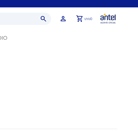
0
UYU
DIO