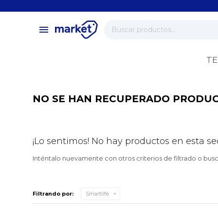
close
store
menu
local_shipping
verified
TE
change_circle
NO SE HAN RECUPERADO PRODU
¡Lo sentimos! No hay productos en esta se
Inténtalo nuevamente con otros criterios de filtrado o bus
Filtrando por:
Smartlife