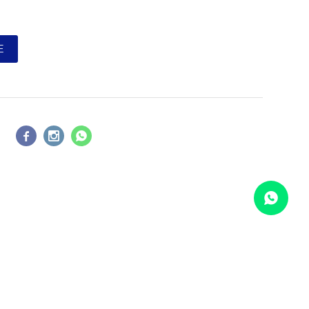
E



COMPARAR
Borrar todos