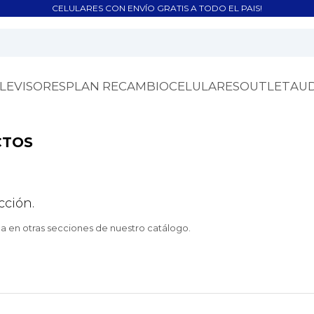
CELULARES CON ENVÍO GRATIS A TODO EL PAIS!
LEVISORES
PLAN RECAMBIO
CELULARES
OUTLET
AU
CTOS
cción.
ca en otras secciones de nuestro catálogo.