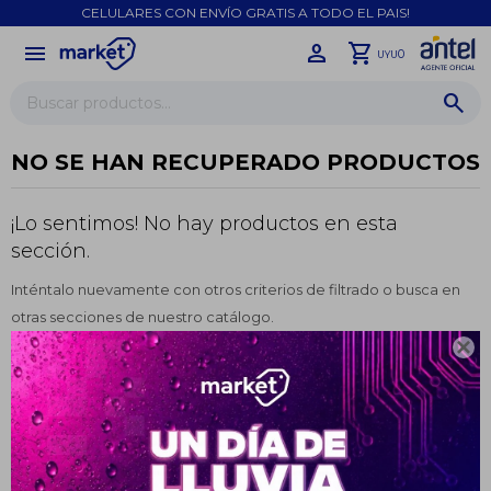
CELULARES CON ENVÍO GRATIS A TODO EL PAIS!
menu
close
0
UYU
NO SE HAN RECUPERADO PRODUCTOS
¡Lo sentimos! No hay productos en esta
sección.
Inténtalo nuevamente con otros criterios de filtrado o busca en
otras secciones de nuestro catálogo.

¡Sumate a la forma más ágil de
Filtrando por:
Umidigi
comprar!
Comprá en 3 cuotas sin recargo o hasta en
12 cuotas * ¡Solo con tu cédula!