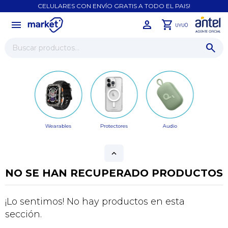
CELULARES CON ENVÍO GRATIS A TODO EL PAIS!
menu
close
0
UYU
Wearables
Protectores
Audio
NO SE HAN RECUPERADO PRODUCTOS
¡Sumate a la forma más ágil de
comprar!
¡Lo sentimos! No hay productos en esta
Comprá en 3 cuotas sin recargo o hasta en
sección.
12 cuotas * ¡Solo con tu cédula!