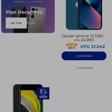
Plan Recambio
Ver Mas
Celular Iphone 13 128GB
24.990
UYU
pre-utilizado
UYU
21.242
Comparar