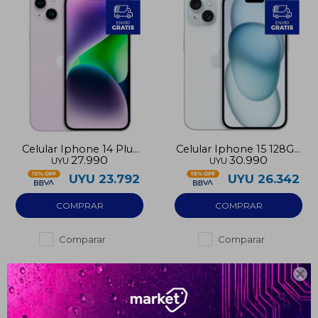
Celular Iphone 14 Plus
Celular Iphone 15 128GB
27.990
30.990
UYU
UYU
128GB pre-utilizado
pre-utilizado
UYU
23.792
UYU
26.342
Comparar
Comparar

¡Sumate a la forma más ágil de