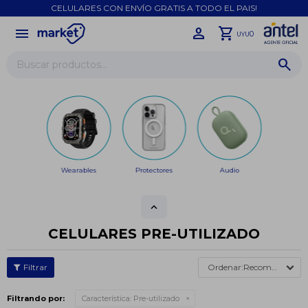
CELULARES CON ENVÍO GRATIS A TODO EL PAIS!
menu
close
0
UYU
Wearables
Protectores
Audio
CELULARES PRE-UTILIZADO
Recomendados
Filtrando por:
Característica:
Pre-utilizado