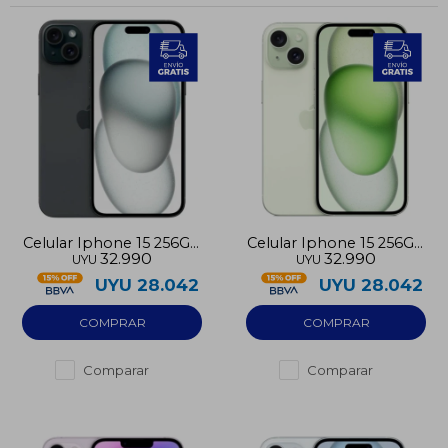
Celular Iphone 15 256GB
Celular Iphone 15 256GB
32.990
32.990
UYU
UYU
pre-utilizado
pre-utilizado
UYU
28.042
UYU
28.042
Comparar
Comparar