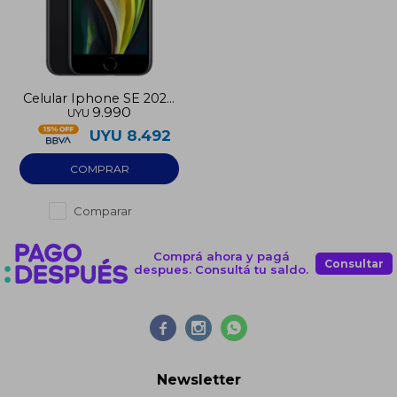
Celular Iphone SE 2020
9.990
UYU
64GB pre-utilizado
UYU
8.492
Comparar
Comprá ahora y pagá
Consultar
despues. Consultá tu saldo.



Newsletter