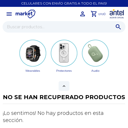
CELULARES CON ENVÍO GRATIS A TODO EL PAIS!
menu
close
0
UYU
Wearables
Protectores
Audio
NO SE HAN RECUPERADO PRODUCTOS
¡Sumate a la forma más ágil de
comprar!
¡Lo sentimos! No hay productos en esta
Comprá en 3 cuotas sin recargo o hasta en
sección.
12 cuotas * ¡Solo con tu cédula!