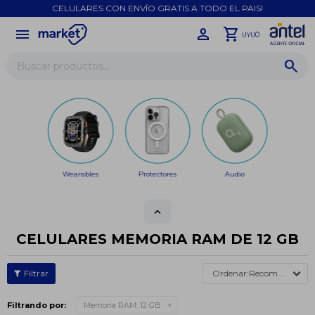
CELULARES CON ENVÍO GRATIS A TODO EL PAIS!
menu
close
0
UYU
Wearables
Protectores
Audio
CELULARES MEMORIA RAM DE 12 GB
Recomendados
Filtrando por:
Memoria RAM:
12 GB