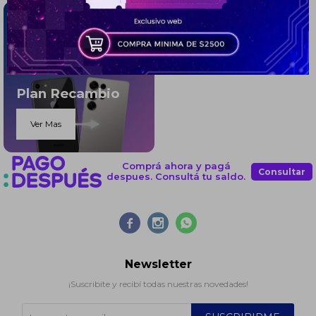
Elegís Pago Después como metodo de pago
* sujeto a aprobación crediticia. El monto disponible
puede variar por comercio
Día
Mes
Año
Continuar
Plan Recambio
Ver Mas
Comprá ahora y pagá
Consultar
despues. Consultá tu saldo.



Newsletter
¡Suscribite y recibí todas nuestras novedades!