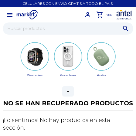
CELULARES CON ENVÍO GRATIS A TODO EL PAIS!
menu
close
0
UYU
Wearables
Protectores
Audio
NO SE HAN RECUPERADO PRODUCTOS
¡Sumate a la forma más ágil de
comprar!
¡Lo sentimos! No hay productos en esta
Comprá en 3 cuotas sin recargo o hasta en
sección.
12 cuotas * ¡Solo con tu cédula!