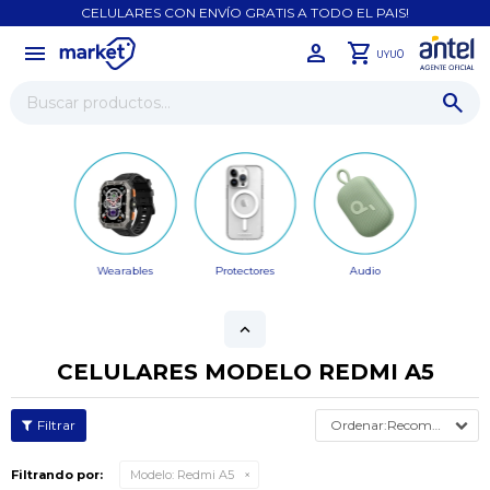
CELULARES CON ENVÍO GRATIS A TODO EL PAIS!
menu
close
0
UYU
Wearables
Protectores
Audio
CELULARES MODELO REDMI A5
Recomendados
Filtrando por:
Modelo:
Redmi A5