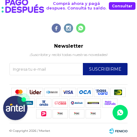
Comprá ahora y pagá
Consultar
despues. Consultá tu saldo.



Newsletter
¡Suscribite y recibí todas nuestras novedades!
SUSCRIBIRME
© Copyright 2026 / Market