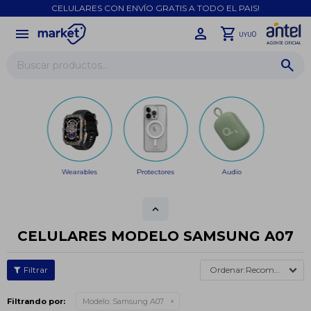
CELULARES CON ENVÍO GRATIS A TODO EL PAIS!
menu
close
0
UYU
Wearables
Protectores
Audio
CELULARES MODELO SAMSUNG A07
Recomendados
Filtrando por:
Modelo:
Samsung A07