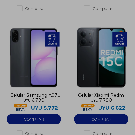
Comparar
Comparar
Celular Samsung A07
Celular Xiaomi Redmi
6.790
7.790
UYU
UYU
64GB
15C 128GB
UYU
5.772
UYU
6.622
Comparar
Comparar