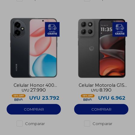
Celular Honor 400
Celular Motorola G15
27.990
8.190
UYU
UYU
256GB 5G
256GB LTE
UYU
23.792
UYU
6.962
Comparar
Comparar