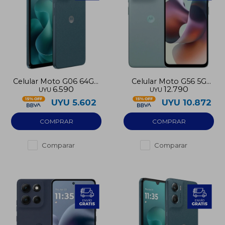
Celular Moto G06 64GB
Celular Moto G56 5G
6.590
12.790
UYU
UYU
4G
256GB 8GB RAM
UYU
5.602
UYU
10.872
Comparar
Comparar