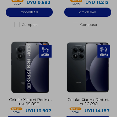
UYU
9.682
UYU
11.212
Comparar
Comparar
Celular Xiaomi Redmi
Celular Xiaomi Redmi
19.890
16.690
UYU
UYU
Note 15 Pro 5G 256GB
Note 15 Pro 4G 256GB
UYU
16.907
UYU
14.187