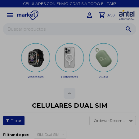
CELULARES CON ENVÍO GRATIS A TODO EL PAIS!
menu
close
0
UYU
Wearables
Protectores
Audio
CELULARES DUAL SIM
Recomendados
Filtrando por:
SIM:
Dual SIM