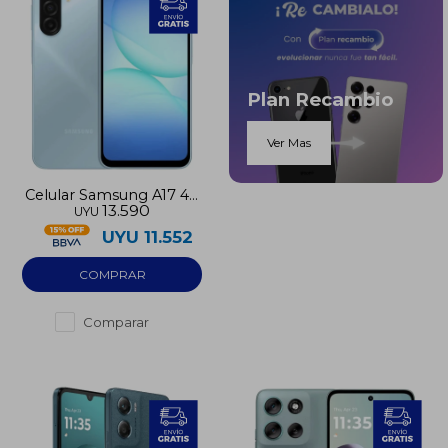
Plan Recambio
Ver Mas
Celular Samsung A17 4G
13.590
UYU
256GB 8GB RAM
UYU
11.552
Comparar