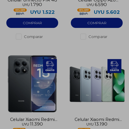
1.790
6.590
UYU
UYU
128GB
UYU
1.522
UYU
5.602
Comparar
Comparar
Celular Xiaomi Redmi
Celular Xiaomi Redmi
11.390
13.190
UYU
UYU
Note 15 128GB 4G
Note 15 256GB 4G