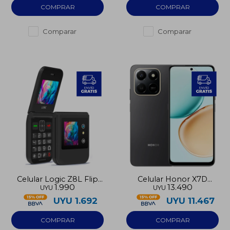
Comparar
Comparar
Celular Logic Z8L Flip
Celular Honor X7D
1.990
13.490
UYU
UYU
LTE
256GB LTE
UYU
1.692
UYU
11.467