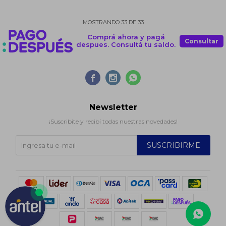
MOSTRANDO
33
DE
33
Comprá ahora y pagá
Consultar
despues. Consultá tu saldo.



Newsletter
¡Suscribite y recibí todas nuestras novedades!
SUSCRIBIRME