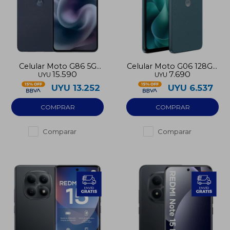
Celular Moto G86 5G
Celular Moto G06 128GB
15.590
7.690
UYU
UYU
256GB 8GB RAM
4G
UYU
13.252
UYU
6.537
Comparar
Comparar