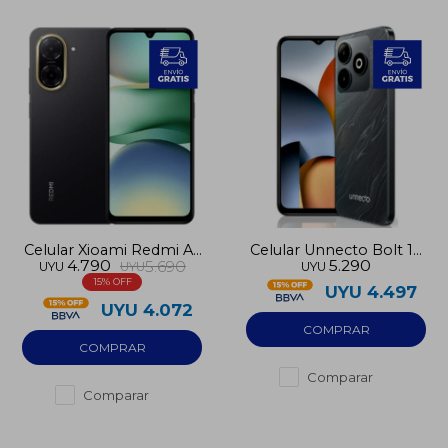
Celular Xioami Redmi A5
Celular Unnecto Bolt 10
4.790
5.290
5.690
UYU
UYU
UYU
LTE 64GB
128GB NFC 4GB RAM
15
UYU
4.497
UYU
4.072
Comparar
Comparar