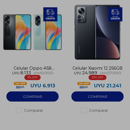
Celular Oppo A58
Celular Xiaomi 12 256GB
8.133
24.989
8.990
27.990
UYU
UYU
UYU
UYU
256GB
9
10
UYU
6.913
UYU
21.241
Comparar
Comparar