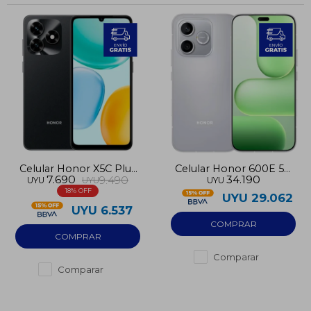
Celular Honor X5C Plus
Celular Honor 600E 5G
7.690
34.190
9.490
UYU
UYU
UYU
256GB 4GB RAM
512GB 8GB RAM
18
UYU
29.062
UYU
6.537
Comparar
Comparar