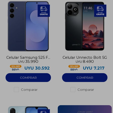
Celular Samsung S25 FE
Celular Unnecto Bolt 5G
35.990
8.490
UYU
UYU
5G 512GB
UYU
30.592
UYU
7.217
Comparar
Comparar