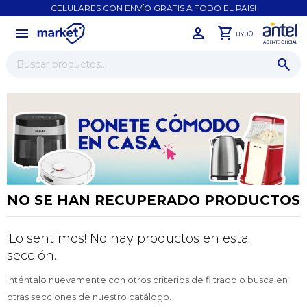
CELULARES CON ENVÍO GRATIS A TODO EL PAIS!
menu
close
0
UYU
NO SE HAN RECUPERADO PRODUCTOS
¡Lo sentimos! No hay productos en esta
¡Sumate a la forma más ágil de
sección.
comprar!
Inténtalo nuevamente con otros criterios de filtrado o busca en
Comprá en 3 cuotas sin recargo o hasta en
12 cuotas * ¡Solo con tu cédula!
otras secciones de nuestro catálogo.