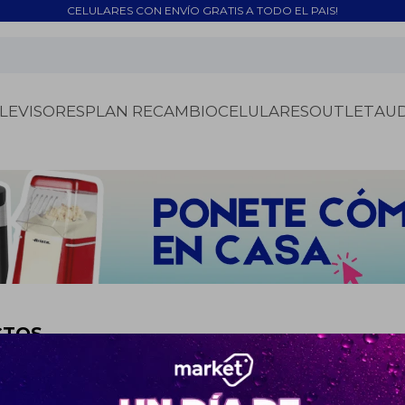
CELULARES CON ENVÍO GRATIS A TODO EL PAIS!
LEVISORES
PLAN RECAMBIO
CELULARES
OUTLET
AU
CTOS