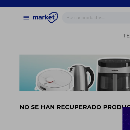
close
store
menu
local_shipping
verified
TE
change_circle
NO SE HAN RECUPERADO PRODU