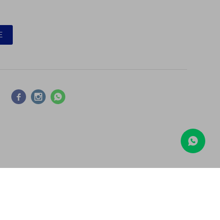
E



COMPARAR
Borrar todos