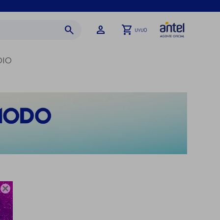
0
UYU
DIO
