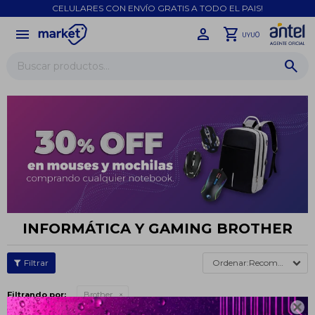
CELULARES CON ENVÍO GRATIS A TODO EL PAIS!
menu
close
0
UYU
INFORMÁTICA Y GAMING BROTHER
Recomendados
Filtrando por:
Brother
