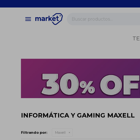
close
store
menu
local_shipping
verified
TE
change_circle
INFORMÁTICA Y GAMING MAXELL
Filtrando por:
Maxell