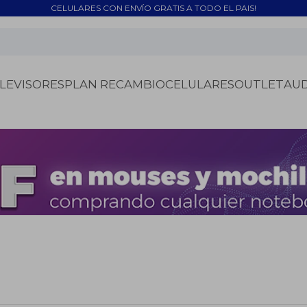
CELULARES CON ENVÍO GRATIS A TODO EL PAIS!
LEVISORES
PLAN RECAMBIO
CELULARES
OUTLET
AU