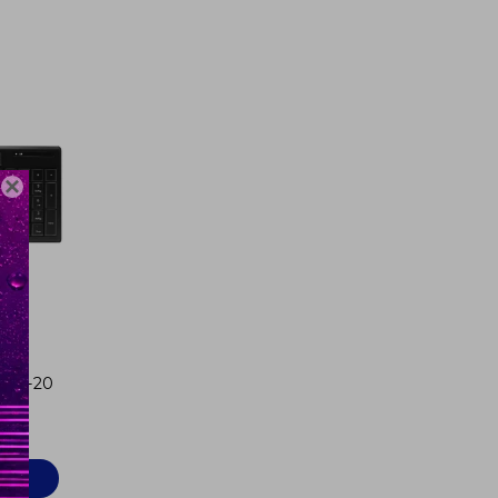

 WKB-20