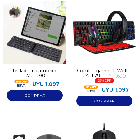
Teclado inalambrico
Combo gamer T-Wolf 4
1.290
1.290
1.690
UYU
UYU
UYU
plegable FK1000
en 1
23
UYU
1.097
UYU
1.097