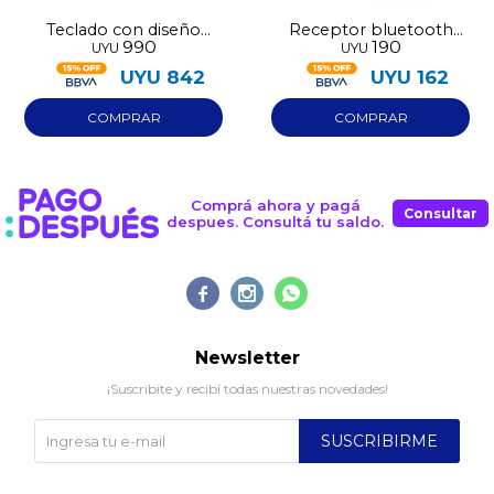
Teclado con diseño
Receptor bluetooth
990
190
UYU
UYU
Capitán América
para parlantes
UYU
842
UYU
162
Comprá ahora y pagá
Consultar
despues. Consultá tu saldo.



Newsletter
¡Suscribite y recibí todas nuestras novedades!
SUSCRIBIRME