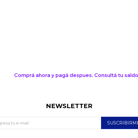
contactanos en
preguntas@pagodespues.com.uy
Elegí tus productos preferidos
Fecha de nacimiento
Elegís Pago Después como metodo de pago
* sujeto a aprobación crediticia. El monto disponible
puede variar por comercio
Día
Mes
Año
Continuar
Comprá ahora y pagá despues. Consultá tu saldo
NEWSLETTER
SUSCRIBIRM