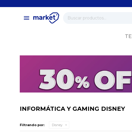
close
store
menu
local_shipping
verified
TE
change_circle
INFORMÁTICA Y GAMING DISNEY
Filtrando por:
Disney