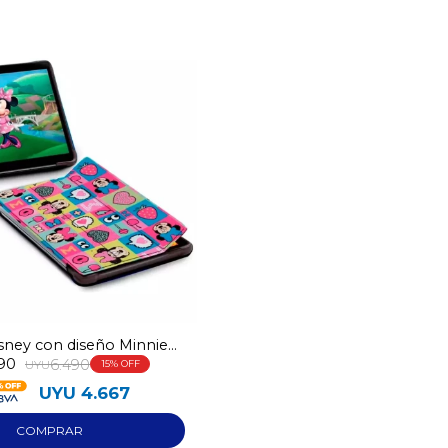
¡Sumate a la forma más ágil de
comprar!
Comprá en 3 cuotas sin recargo o hasta en
12 cuotas * ¡Solo con tu cédula!
* sujeto aprobación crediticia.
Comprá ahora y Pagá
sney con diseño Minnie
Verifica si estás calificado para comprar con
Pago Después:
90
Después, hasta en 12
64GB
6.490
UYU
15
Estás calificado para comprar usando Pago
Ups!
cuotas y sin tocar tu
Después.
Cédula de identidad
UYU
4.667
tarjeta de crédito
Parece que no tenes oferta, lamentamos
¡Algo salió mal!
¡Tenés hasta
para comprar en las cuotas que
el inconveniente, por cualquier duda
Por favor intenta nuevamente mas tarde.
Celular
prefieras!