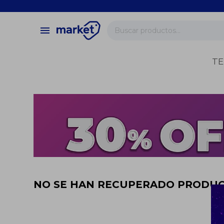
close
store
menu
local_shipping
verified
TE
change_circle
NO SE HAN RECUPERADO PRODU