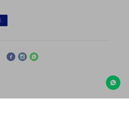
E



COMPARAR
Borrar todos