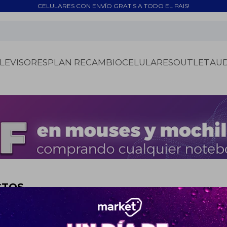
CELULARES CON ENVÍO GRATIS A TODO EL PAIS!
LEVISORES
PLAN RECAMBIO
CELULARES
OUTLET
AU
CTOS