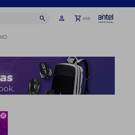
0
UYU
DIO
