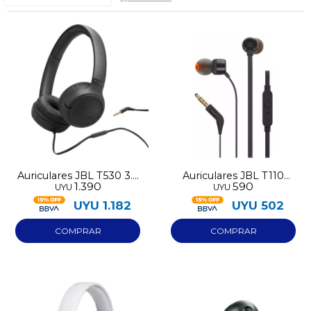
Auriculares JBL T530 3.5
Auriculares JBL T110
1.390
590
UYU
UYU
negros
wired negro
UYU
1.182
UYU
502