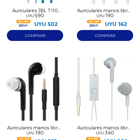
Auriculares JBL T110
Auriculares manos libres
590
190
UYU
UYU
wired azul
blancos 3.5mm
UYU
502
UYU
162
Auriculares manos libres
Auriculares manos libres
190
340
UYU
UYU
negros 3.5mm
S5830 3.5mm