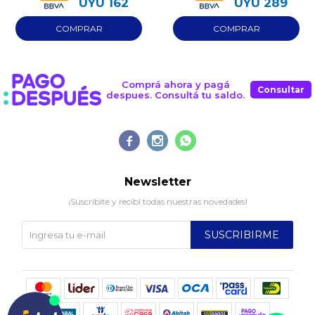
UYU
162
UYU
289
Comprá ahora y pagá
Consultar
despues. Consultá tu saldo.



Newsletter
¡Suscribite y recibí todas nuestras novedades!
SUSCRIBIRME