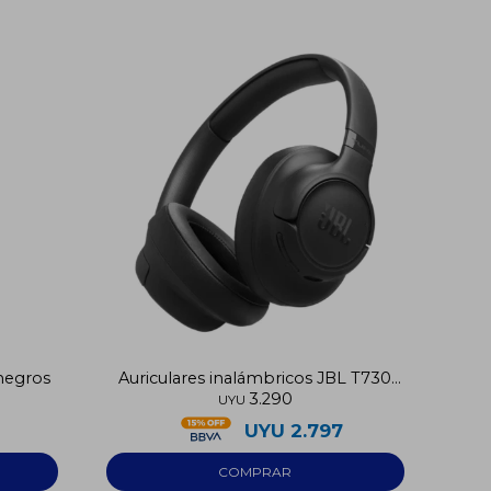
 negros
Auriculares inalámbricos JBL T730
3.290
negros
UYU
UYU
2.797