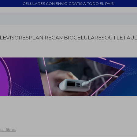
CELULARES CON ENVÍO GRATIS A TODO EL PAIS!
LEVISORES
PLAN RECAMBIO
CELULARES
OUTLET
AU
ar filtros