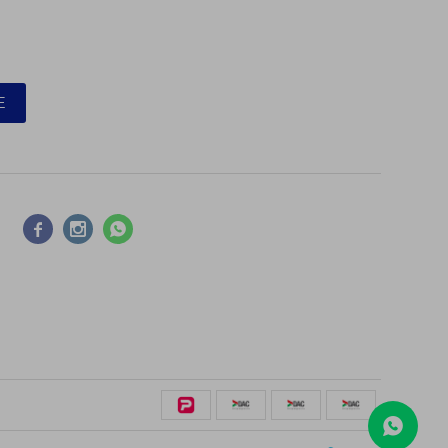
E


