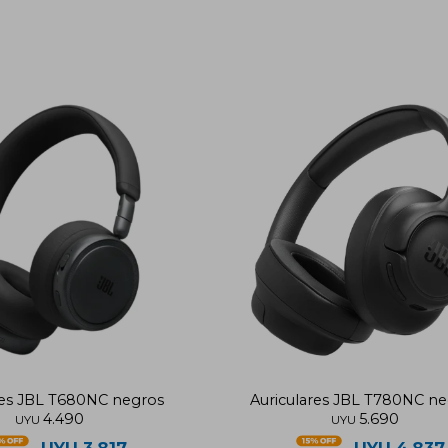
res JBL T680NC negros
Auriculares JBL T780NC n
4.490
5.690
UYU
UYU