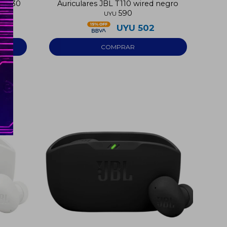
L T530
Auriculares JBL T110 wired negro
590
UYU
UYU
502