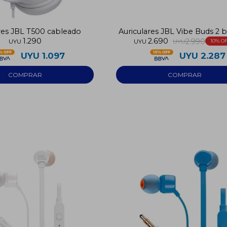
res JBL T500 cableado
Auriculares JBL Vibe Buds 2 
1.290
2.690
2.990
UYU
UYU
UYU
10
UYU
1.097
UYU
2.287