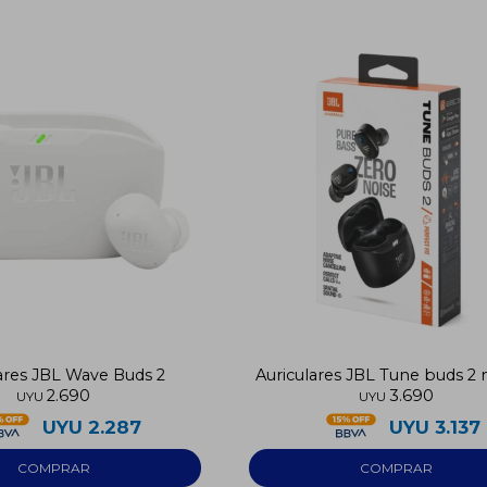
ares JBL Wave Buds 2
Auriculares JBL Tune buds 2
2.690
3.690
UYU
UYU
UYU
2.287
UYU
3.137