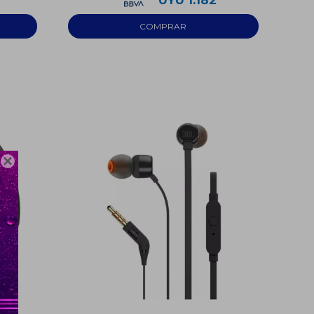
UYU
1.182
