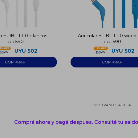
ares JBL T110 blancos
Auriculares JBL T110 wired 
590
590
UYU
UYU
UYU
502
UYU
502
MOSTRANDO
14
DE
14
Comprá ahora y pagá despues. Consultá tu saldo