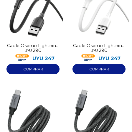
Cable Oraimo Lightning
Cable Oraimo Lightning
290
290
UYU
UYU
114L negro
114L blanco
UYU
247
UYU
247