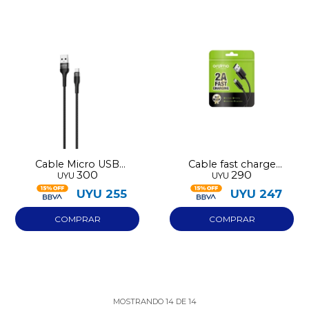
Cable Micro USB
Cable fast charge
300
290
UYU
UYU
Oraimo Braid 2
Oraimo micro usb
UYU
255
UYU
247
MOSTRANDO
14
DE
14