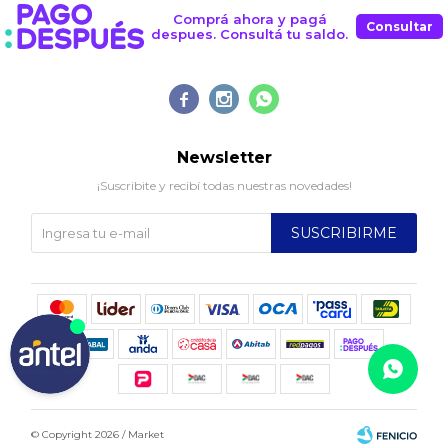
Comprá ahora y pagá
Consultar
despues. Consultá tu saldo.



Newsletter
¡Suscribite y recibí todas nuestras novedades!
SUSCRIBIRME
© Copyright 2026 / Market