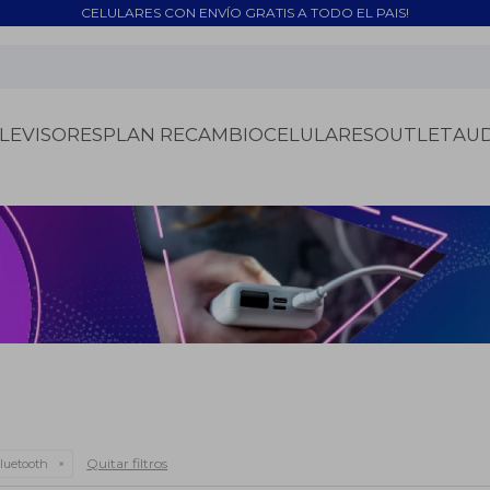
CELULARES CON ENVÍO GRATIS A TODO EL PAIS!
LEVISORES
PLAN RECAMBIO
CELULARES
OUTLET
AU
Quitar filtros
luetooth