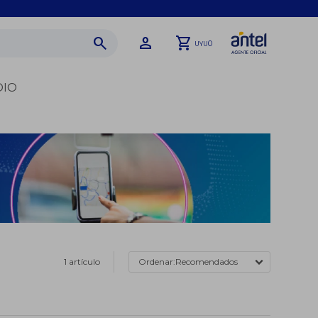
0
UYU
DIO
1 artículo
Recomendados