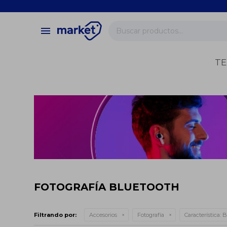
close
store
menu
local_shipping
verified
TE
change_circle
FOTOGRAFÍA BLUETOOTH
Filtrando por:
Accesorios
Fotografía
Característica:
B