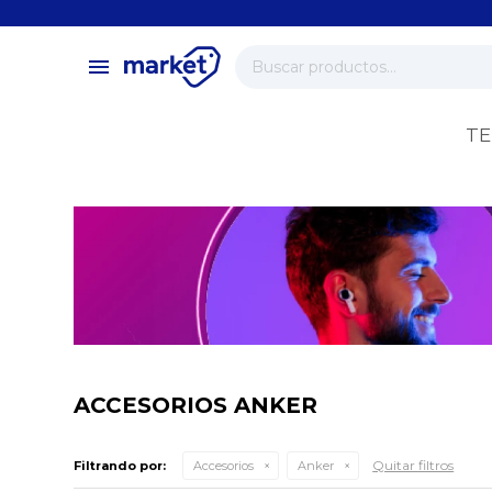
close
store
menu
local_shipping
verified
TE
change_circle
ACCESORIOS ANKER
Quitar filtros
Filtrando por:
Accesorios
Anker