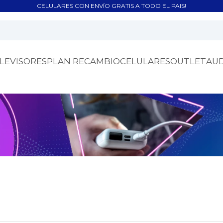
CELULARES CON ENVÍO GRATIS A TODO EL PAIS!
LEVISORES
PLAN RECAMBIO
CELULARES
OUTLET
AU