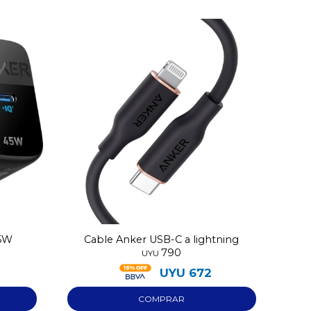
45W
Cable Anker USB-C a lightning
790
UYU
UYU
672