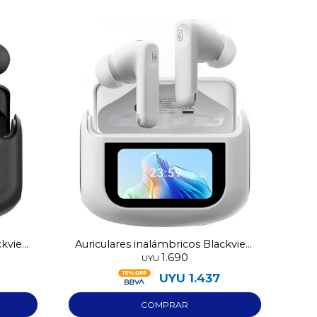
ckview
Auriculares inalámbricos Blackview
1.690
Airbuds 12
UYU
UYU
1.437