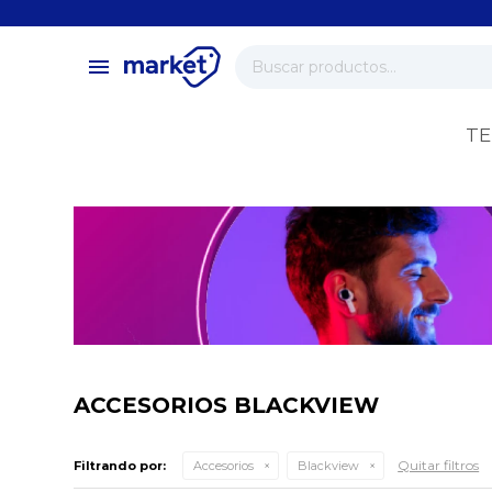
close
store
menu
local_shipping
verified
TE
change_circle
ACCESORIOS BLACKVIEW
Quitar filtros
Filtrando por:
Accesorios
Blackview