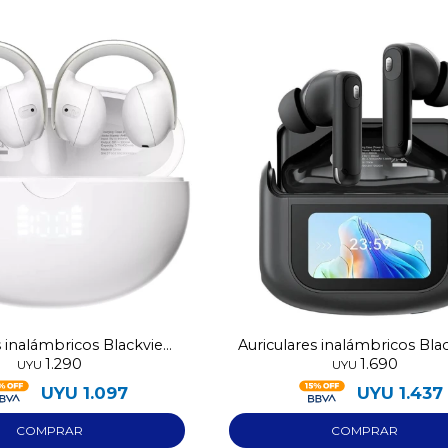
s inalámbricos Blackview
Auriculares inalámbricos Bla
1.290
1.690
Airbuds 13
Airbuds 12
UYU
UYU
UYU
1.097
UYU
1.437
¡Sumate a la forma más ágil de
comprar!