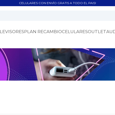
CELULARES CON ENVÍO GRATIS A TODO EL PAIS!
LEVISORES
PLAN RECAMBIO
CELULARES
OUTLET
AU