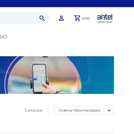
0
UYU
DIO
5 artículos
Recomendados