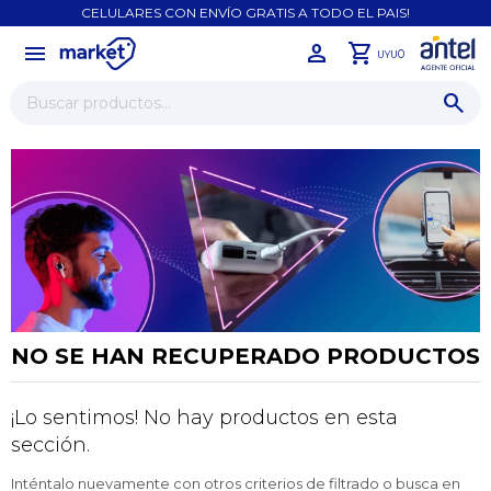
CELULARES CON ENVÍO GRATIS A TODO EL PAIS!
menu
close
0
UYU
NO SE HAN RECUPERADO PRODUCTOS
¡Lo sentimos! No hay productos en esta
¡Sumate a la forma más ágil de
comprar!
sección.
Comprá en 3 cuotas sin recargo o hasta en
Inténtalo nuevamente con otros criterios de filtrado o busca en
12 cuotas * ¡Solo con tu cédula!