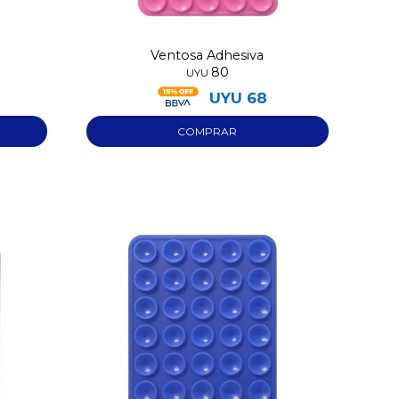
Ventosa Adhesiva
80
UYU
UYU
68