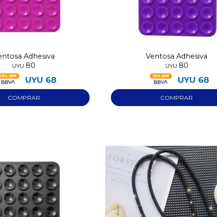
entosa Adhesiva
Ventosa Adhesiva
80
80
UYU
UYU
UYU
68
UYU
68