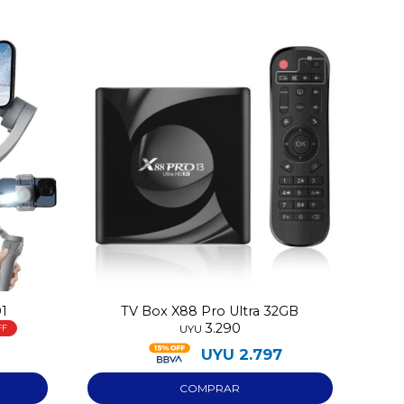
01
TV Box X88 Pro Ultra 32GB
3.290
UYU
UYU
2.797