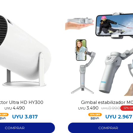
ctor Ultra HD HY300
Gimbal estabilizador M
4.490
3.490
3.990
UYU
UYU
UYU
12
UYU
3.817
UYU
2.967