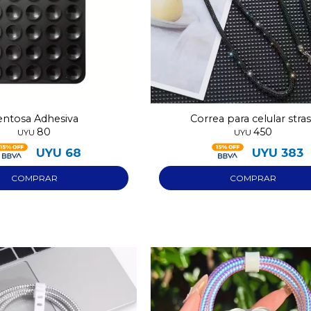
entosa Adhesiva
Correa para celular stra
80
450
UYU
UYU
UYU
68
UYU
383