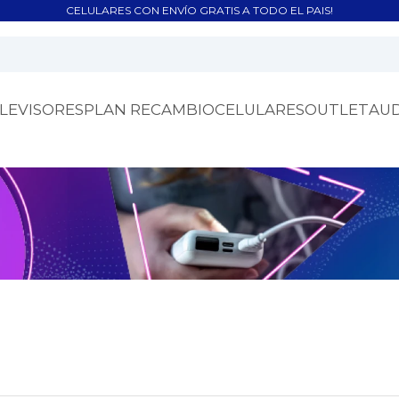
CELULARES CON ENVÍO GRATIS A TODO EL PAIS!
LEVISORES
PLAN RECAMBIO
CELULARES
OUTLET
AU