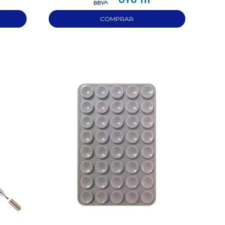
UYU
111