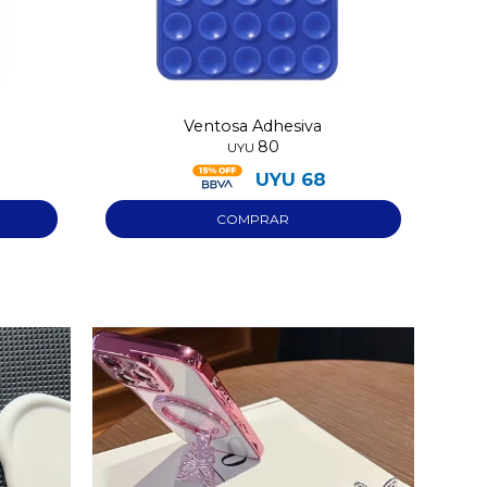
Ventosa Adhesiva
80
UYU
UYU
68