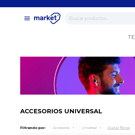
close
store
menu
local_shipping
verified
TE
change_circle
ACCESORIOS UNIVERSAL
Quitar filtros
Filtrando por:
Accesorios
Universal