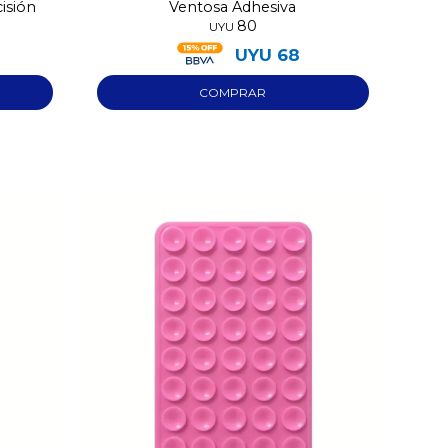
isión
Ventosa Adhesiva
80
UYU
UYU
68