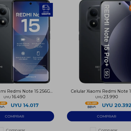
aomi Redmi Note 15 256GB
Celular Xiaomi Redmi Note 
16.490
23.990
5G
Plus 256GB
UYU
UYU
UYU
14.017
UYU
20.39
Comparar
Comparar