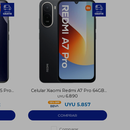
15 Pro
Celular Xiaomi Redmi A7 Pro 64GB
6.890
4G
UYU
2
UYU
5.857
Comparar