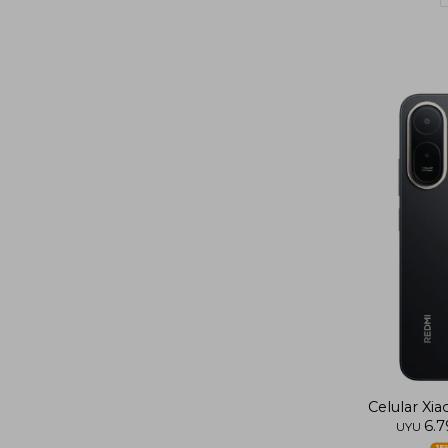
Celular Xi
6.
UYU