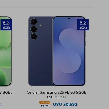
GB 8GB
Celular Samsung S25 FE 5G 512GB
35.990
UYU
2
UYU
30.592