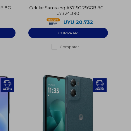
GB 8GB
Celular Samsung A37 5G 256GB 8GB
24.390
RAM
UYU
UYU
20.732
Comparar