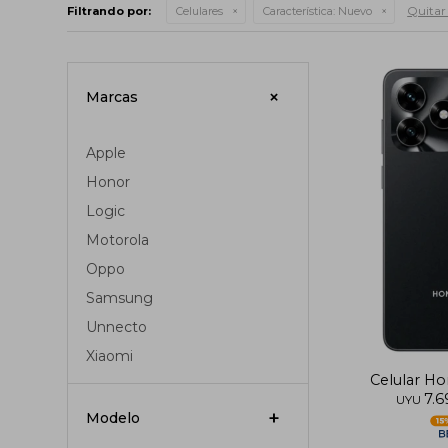
Quitar 
Filtrando por:
Celulares
Característica:
Nuevo
Marcas
Apple
Honor
Logic
Motorola
Oppo
Samsung
Unnecto
Xiaomi
Celular H
7.6
UYU
Modelo