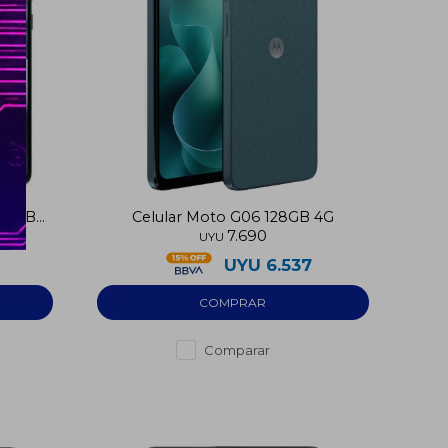
B 8GB
Celular Moto G06 128GB 4G
7.690
UYU
UYU
6.537
Comparar