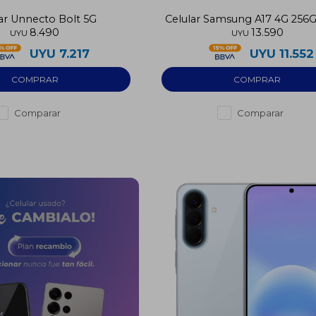
ar Unnecto Bolt 5G
Celular Samsung A17 4G 256
8.490
13.590
RAM
UYU
UYU
UYU
7.217
UYU
11.552
Comparar
Comparar