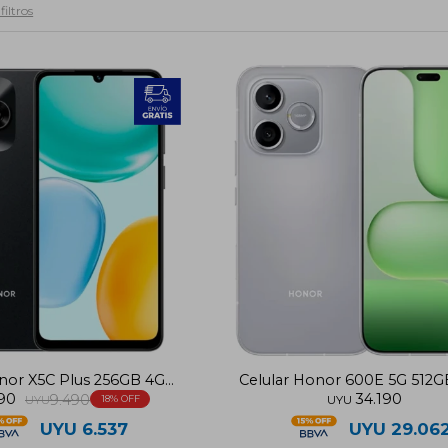
filtros
onor X5C Plus 256GB 4GB
Celular Honor 600E 5G 512
90
34.190
RAM
9.490
RAM
UYU
18
UYU
UYU
6.537
UYU
29.06