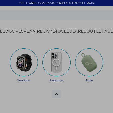
CELULARES CON ENVÍO GRATIS A TODO EL PAIS!
LEVISORES
PLAN RECAMBIO
CELULARES
OUTLET
AU
Wearables
Protectores
Audio