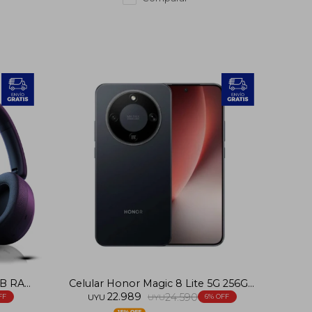
GB RAM
Celular Honor Magic 8 Lite 5G 256GB
22.989
8GB RAM
24.590
UYU
UYU
6