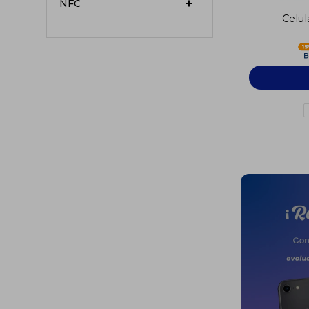
NFC
Celul