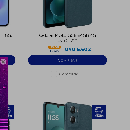
GB 8GB
Celular Moto G06 64GB 4G
6.590
UYU
2
UYU
5.602

Comparar