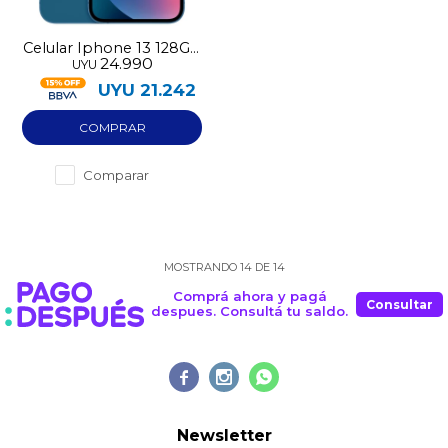
Celular Iphone 13 128GB
24.990
UYU
pre-utilizado
UYU
21.242
Comparar
MOSTRANDO
14
DE
14
Comprá ahora y pagá
Consultar
despues. Consultá tu saldo.



Newsletter