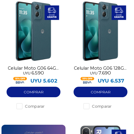
Celular Moto G06 64GB
Celular Moto G06 128GB
6.590
7.690
UYU
UYU
4G
4G
UYU
5.602
UYU
6.537
Comparar
Comparar