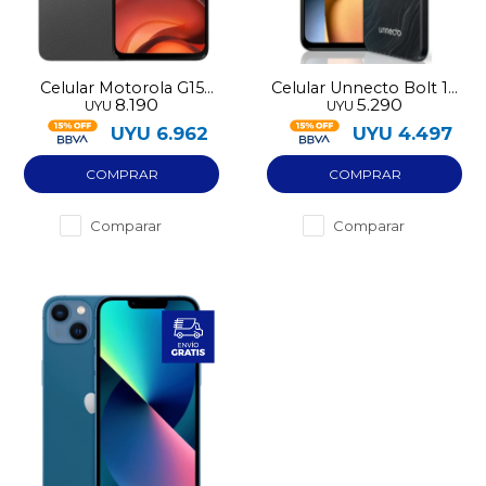
Celular Motorola G15
Celular Unnecto Bolt 10
8.190
5.290
UYU
UYU
256GB LTE
128GB NFC 4GB RAM
UYU
6.962
UYU
4.497
Comparar
Comparar