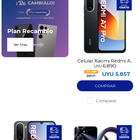
Plan Recambio
Ver Mas
Celular Xiaomi Redmi A7
6.890
UYU
Pro 64GB 4G
UYU
5.857
Comparar