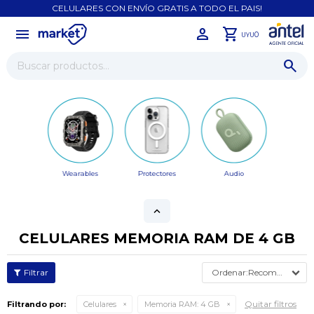
CELULARES CON ENVÍO GRATIS A TODO EL PAIS!
menu
close
0
UYU
Wearables
Protectores
Audio
CELULARES MEMORIA RAM DE 4 GB
Recomendados
Quitar filtros
Filtrando por:
Celulares
Memoria RAM:
4 GB