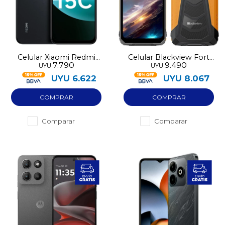
Celular Xiaomi Redmi
Celular Blackview Fort
7.790
9.490
UYU
UYU
15C 128GB
128GB
UYU
6.622
UYU
8.067
Comparar
Comparar