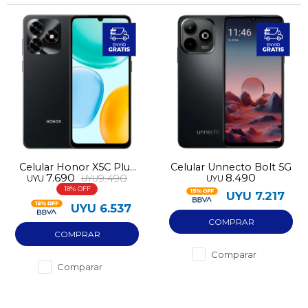
Celular Honor X5C Plus
Celular Unnecto Bolt 5G
7.690
8.490
9.490
UYU
UYU
UYU
256GB 4GB RAM
18
UYU
7.217
UYU
6.537
Comparar
Comparar