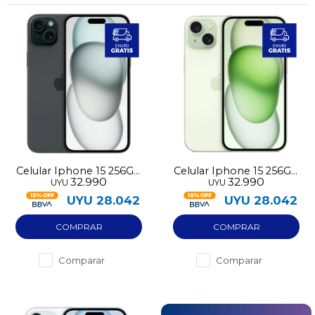
Celular Iphone 15 256GB
Celular Iphone 15 256GB
32.990
32.990
UYU
UYU
pre-utilizado
pre-utilizado
UYU
28.042
UYU
28.042
Comparar
Comparar