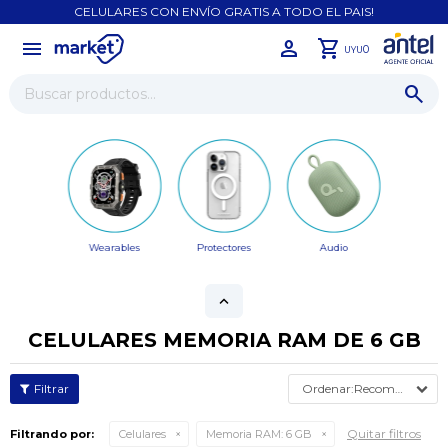
CELULARES CON ENVÍO GRATIS A TODO EL PAIS!
menu
close
0
UYU
Wearables
Protectores
Audio
CELULARES MEMORIA RAM DE 6 GB
Recomendados
Quitar filtros
Filtrando por:
Celulares
Memoria RAM:
6 GB