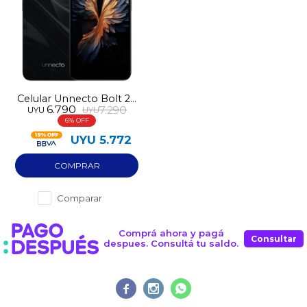
Celular Unnecto Bolt 20
6.790
7.290
UYU
UYU
256GB NFC 6GB RAM
6
UYU
5.772
Comparar
Comprá ahora y pagá
Consultar
despues. Consultá tu saldo.


