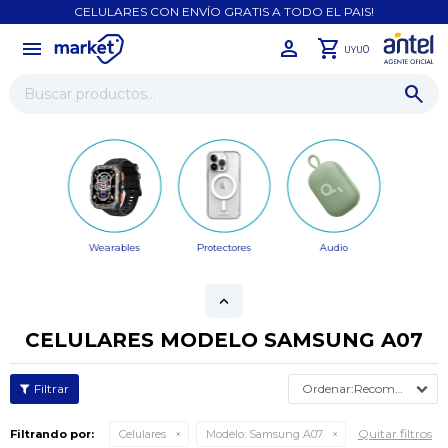
CELULARES CON ENVÍO GRATIS A TODO EL PAIS!
menu
close
0
UYU
Wearables
Protectores
Audio
CELULARES MODELO SAMSUNG A07
Recomendados
Quitar filtros
Filtrando por:
Celulares
Modelo:
Samsung A07