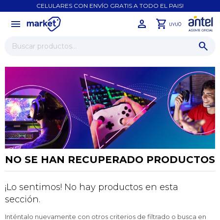
CELULARES CON ENVÍO GRATIS A TODO EL PAIS!
menu
close
0
UYU
NO SE HAN RECUPERADO PRODUCTOS
¡Lo sentimos! No hay productos en esta
¡Sumate a la forma más ágil de
sección.
comprar!
Comprá en 3 cuotas sin recargo o hasta en
Inténtalo nuevamente con otros criterios de filtrado o busca en