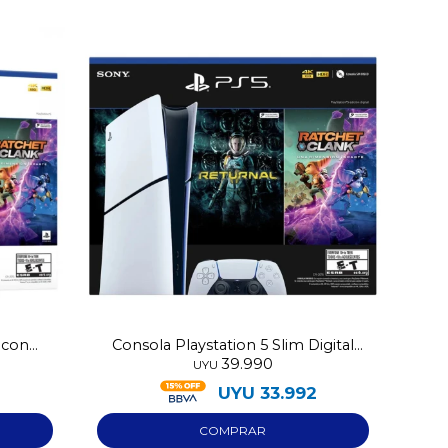
 con
Consola Playstation 5 Slim Digital
39.990
con 2 juegos
UYU
2
UYU
33.992