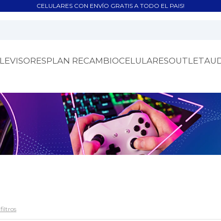
CELULARES CON ENVÍO GRATIS A TODO EL PAIS!
LEVISORES
PLAN RECAMBIO
CELULARES
OUTLET
AU
filtros