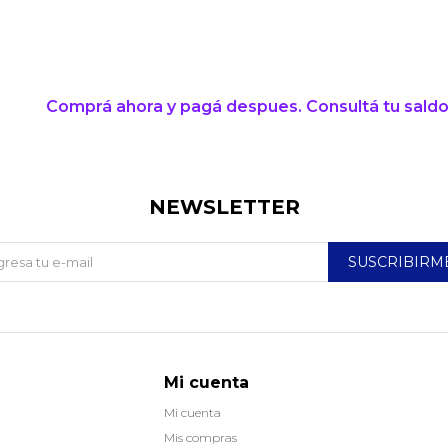
* sujeto a aprobación crediticia. El monto disponible
puede variar por comercio
Día
Mes
Año
Continuar
Comprá ahora y pagá despues. Consultá tu saldo
NEWSLETTER
SUSCRIBIRM
Mi cuenta
Mi cuenta
Mis compras