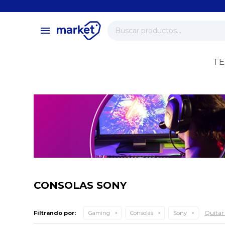
close
store
menu
local_shipping
verified
TE
change_circle
CONSOLAS SONY
Quitar 
Filtrando por:
Gaming
Consolas
Sony