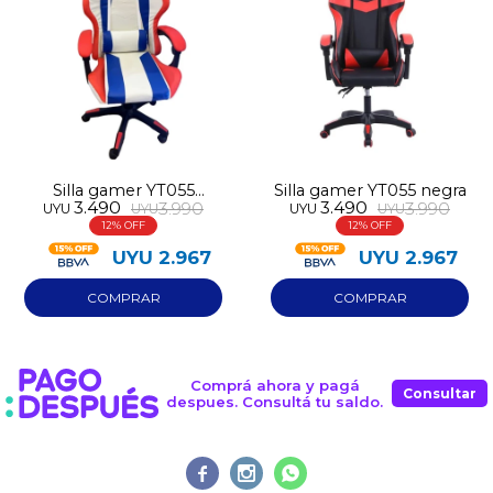
prefieras!
contactanos en
preguntas@pagodespues.com.uy
Elegí tus productos preferidos
Fecha de nacimiento
Elegís Pago Después como metodo de pago
* sujeto a aprobación crediticia. El monto disponible
puede variar por comercio
Día
Mes
Año
Continuar
Silla gamer YT055
Silla gamer YT055 negra
3.490
3.490
3.990
3.990
UYU
UYU
UYU
UYU
blanca
12
12
UYU
2.967
UYU
2.967
Comprá ahora y pagá
Consultar
despues. Consultá tu saldo.


