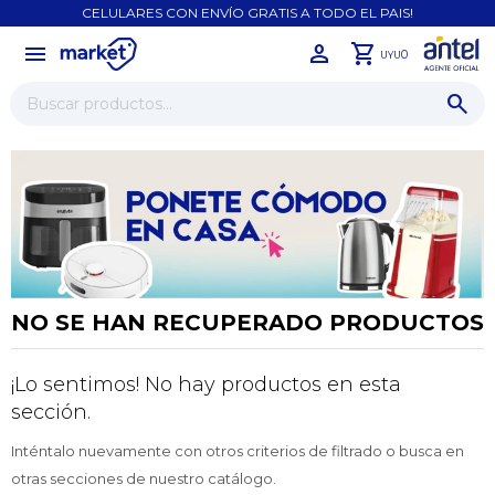
CELULARES CON ENVÍO GRATIS A TODO EL PAIS!
menu
close
0
UYU
NO SE HAN RECUPERADO PRODUCTOS
¡Lo sentimos! No hay productos en esta
¡Sumate a la forma más ágil de
sección.
comprar!
Inténtalo nuevamente con otros criterios de filtrado o busca en
Comprá en 3 cuotas sin recargo o hasta en
12 cuotas * ¡Solo con tu cédula!
otras secciones de nuestro catálogo.