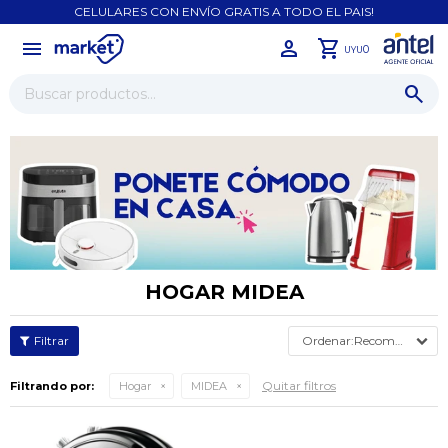
CELULARES CON ENVÍO GRATIS A TODO EL PAIS!
menu
close
0
UYU
HOGAR MIDEA
Recomendados
Quitar filtros
Filtrando por:
Hogar
MIDEA